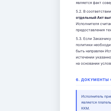
является факт сов
5.2. В соответстви
отдельный Акт вып
Исполнителя счита
предоставления те
5.3. Если Заказчик
политики необходи
быть направлен Ис
истечении указанно
на основании усло
6. ДОКУМЕНТЫ 
Исполнитель при
является плате
ККМ.