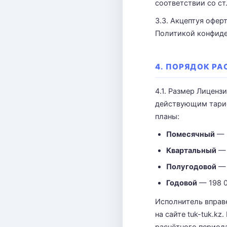
соответствии со ст
3.3. Акцептуя офер
Политикой конфиде
4. ПОРЯДОК Р
4.1. Размер Лиценз
действующим тариф
планы:
Помесячный
— 2
Квартальный
— 
Полугодовой
— 
Годовой
— 198 00
Исполнитель вправ
на сайте tuk-tuk.k