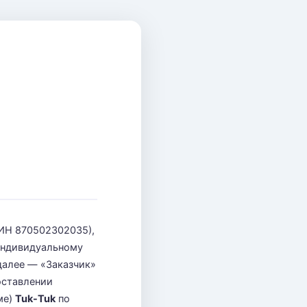
ИН 870502302035),
индивидуальному
далее — «Заказчик»
оставлении
ме)
Tuk-Tuk
по