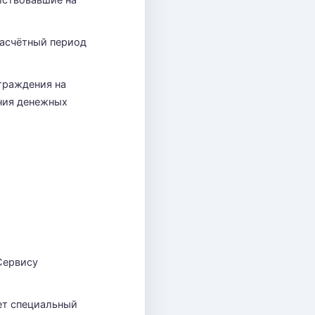
йствовавшие на
расчётный период
граждения на
ения денежных
Сервису
яет специальный