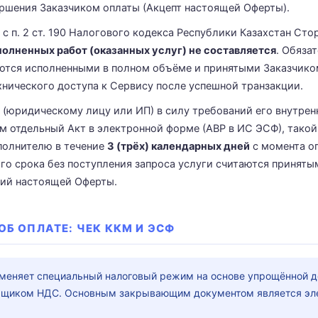
ершения Заказчиком оплаты (Акцепт настоящей Оферты).
и с п. 2 ст. 190 Налогового кодекса Республики Казахстан Сто
олненных работ (оказанных услуг) не составляется
. Обяза
ются исполненными в полном объёме и принятыми Заказчико
хнического доступа к Сервису после успешной транзакции.
у (юридическому лицу или ИП) в силу требований его внутрен
м отдельный Акт в электронной форме (АВР в ИС ЭСФ), такой
полнителю в течение
3 (трёх) календарных дней
с момента о
го срока без поступления запроса услуги считаются приняты
вий настоящей Оферты.
ОБ ОПЛАТЕ: ЧЕК ККМ И ЭСФ
меняет специальный налоговый режим на основе упрощённой д
льщиком НДС. Основным закрывающим документом является эл