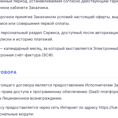
лённый период, устанавливаемая согласно действующим тар
чном кабинете Заказчика.
рочное принятие Заказчиком условий настоящей оферты, в
висе или совершения первой оплаты.
персональный раздел Сервиса, доступный после авторизац
дписки и историю платежей.
 календарный месяц, за который выставляется Электронны
тронная счёт-фактура (ЭСФ).
ГОВОРА
стоящего договора является предоставление Исполнителем З
 права доступа к программному обеспечению (SaaS-платформ
а Лицензионное вознаграждение.
су предоставляется через сеть Интернет по адресу https://tuk
ональные модули: