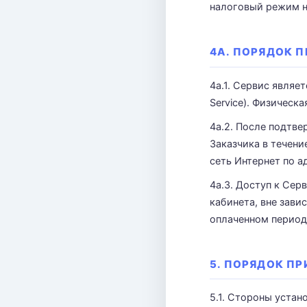
налоговый режим н
4А. ПОРЯДОК 
4а.1. Сервис являе
Service). Физическ
4а.2. После подтве
Заказчика в течен
сеть Интернет по 
4а.3. Доступ к Сер
кабинета, вне зав
оплаченном период
5. ПОРЯДОК П
5.1. Стороны уста