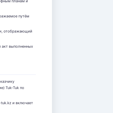
ифным планам и
ыражаемое путём
ии, отображающий
й акт выполненных
аказчику
е) Tuk-Tuk по
-tuk.kz и включает