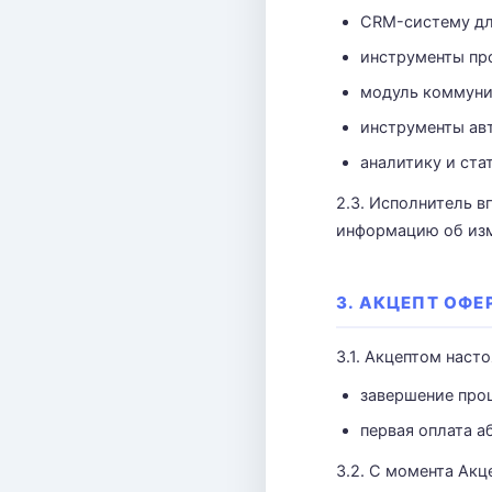
CRM-систему для
инструменты про
модуль коммуник
инструменты ав
аналитику и ста
2.3. Исполнитель в
информацию об изм
3. АКЦЕПТ ОФЕ
3.1. Акцептом нас
завершение про
первая оплата а
3.2. С момента Ак