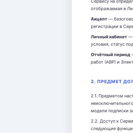
Сервису на опреде
отображаемая в Ли
Акцепт
— безогово
регистрации в Сер
Личный кабинет
— 
условия, статус по
Отчётный период
—
работ (АВР) и Элек
2. ПРЕДМЕТ ДО
2.1. Предметом на
неисключительного
модели подписки з
2.2. Доступ к Серви
следующие функци