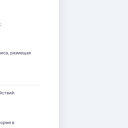
;
виса, размещая
йствий:
форме в