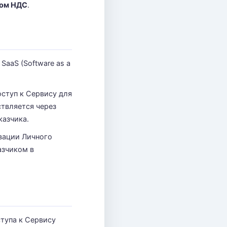
ком НДС
.
aaS (Software as a
оступ к Сервису для
твляется через
казчика.
вации Личного
азчиком в
тупа к Сервису