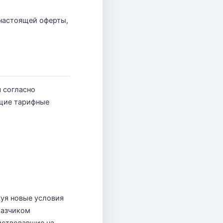
 настоящей оферты,
я согласно
ющие тарифные
куя новые условия
казчиком