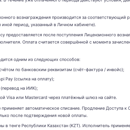
. В течение уже оплаченного периода действуют условия, де
зионного вознаграждения производится за соответствующий 
и иной период, указанный в Личном кабинете).
ису предоставляется после поступления Лицензионного возна
полнителя. Оплата считается совершённой с момента зачисл
водится одним из следующих способов:
чётом по банковским реквизитам (счёт-фактура / инвойс);
pi Pay (ссылка на оплату);
 (перевод на ИИК);
ой Visa или Mastercard через платёжный шлюз на сайте.
е применяет автоматическое списание. Продление Доступа к 
лько после подтверждения новой оплаты.
аны в тенге Республики Казахстан (KZT). Исполнитель примен