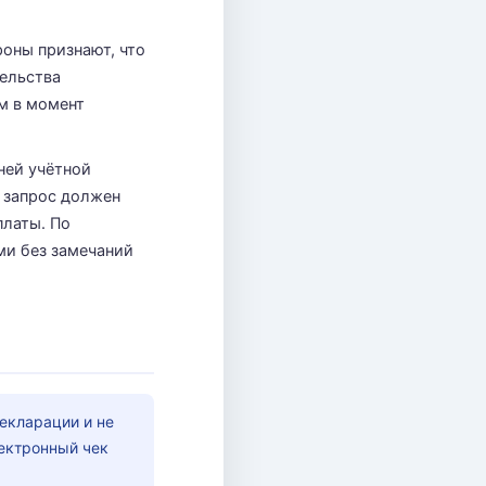
роны признают, что
тельства
м в момент
ней учётной
 запрос должен
платы. По
ми без замечаний
екларации и не
ектронный чек