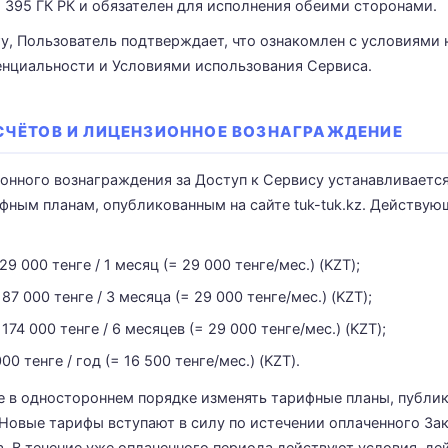
. 395 ГК РК и обязателен для исполнения обеими сторонами.
ту, Пользователь подтверждает, что ознакомлен с условиями
нциальности и Условиями использования Сервиса.
АСЧЁТОВ И ЛИЦЕНЗИОННОЕ ВОЗНАГРАЖДЕНИЕ
ионного вознаграждения за Доступ к Сервису устанавливаетс
ным планам, опубликованным на сайте tuk-tuk.kz. Действу
9 000 тенге / 1 месяц (= 29 000 тенге/мес.) (KZT);
87 000 тенге / 3 месяца (= 29 000 тенге/мес.) (KZT);
174 000 тенге / 6 месяцев (= 29 000 тенге/мес.) (KZT);
0 тенге / год (= 16 500 тенге/мес.) (KZT).
е в одностороннем порядке изменять тарифные планы, публи
z. Новые тарифы вступают в силу по истечении оплаченного За