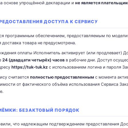
а основе упрощённой декларации и
не является плательщи
ПРЕДОСТАВЛЕНИЯ ДОСТУПА К СЕРВИСУ
тся программным обеспечением, предоставляемым по модели S
ая доставка товара не предусмотрена.
рждения оплаты Исполнитель активирует (или продлевает) Д
ие
24 (двадцати четырёх) часов
в рабочие дни. Доступ осущес
адресу
https://tuk-tuk.kz
с использованием логина и пароля За
вису считается
полностью предоставленным
с момента акти
исимости от фактического объёма использования Сервиса Зак
е.
РИЁМКИ: БЕЗАКТОВЫЙ ПОРЯДОК
новили, что надлежащим подтверждением предоставления Дос